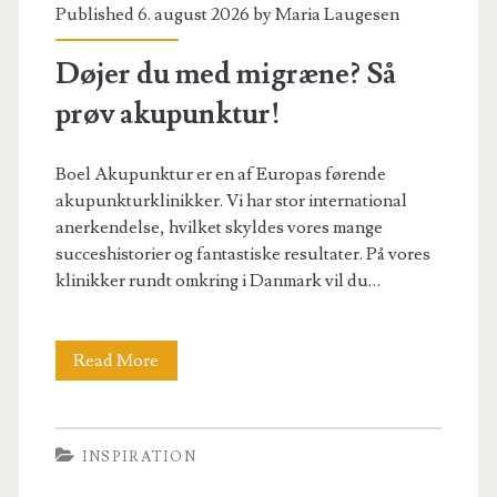
Published 6. august 2026 by
Maria Laugesen
Døjer du med migræne? Så
prøv akupunktur!
Boel Akupunktur er en af Europas førende
akupunkturklinikker. Vi har stor international
anerkendelse, hvilket skyldes vores mange
succeshistorier og fantastiske resultater. På vores
klinikker rundt omkring i Danmark vil du…
Døjer
Read More
du
med
INSPIRATION
migræne?