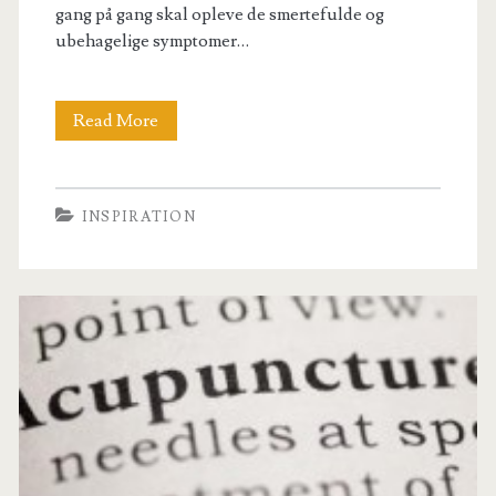
gang på gang skal opleve de smertefulde og
ubehagelige symptomer…
Slip
Read More
for
migrænen
INSPIRATION
–
prøv
akupunktur!