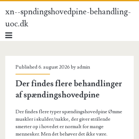
xn--spndingshovedpine-behandling-
uoc.dk
xn-
-
Published 6. august 2026 by
admin
spndingshovedpine-
Der findes flere behandlinger
af spændingshovedpine
behandling-
uoc.dk
Der findes flere typer spændingshovedpine Ømme
muskler i skulder/nakke, der giver strålende
Posts
smerter op i hovedet er normalt for mange
mennesker. Men det behøver det ikke være.