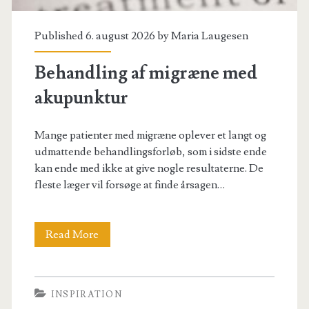
Published 6. august 2026 by
Maria Laugesen
Behandling af migræne med
akupunktur
Mange patienter med migræne oplever et langt og
udmattende behandlingsforløb, som i sidste ende
kan ende med ikke at give nogle resultaterne. De
fleste læger vil forsøge at finde årsagen…
Behandling
Read More
af
migræne
INSPIRATION
med