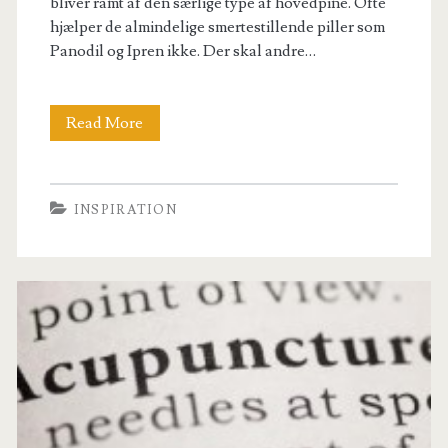
bliver ramt af den særlige type af hovedpine. Ofte
hjælper de almindelige smertestillende piller som
Panodil og Ipren ikke. Der skal andre…
Hos
Read More
Boel
hjælper
INSPIRATION
de
patienterne