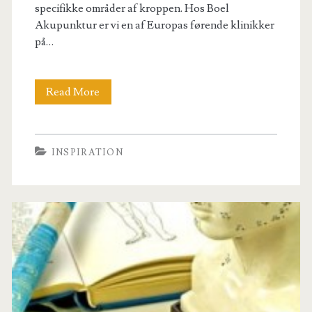
specifikke områder af kroppen. Hos Boel
Akupunktur er vi en af Europas førende klinikker
på…
Prøv
Read More
akupunktur
mod
INSPIRATION
hovedpine
og
migræne!