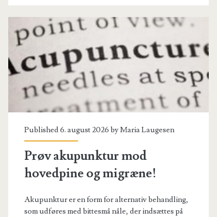
Så
prøv
akupunktur!
Published 6. august 2026 by
Maria Laugesen
Prøv akupunktur mod
hovedpine og migræne!
Akupunktur er en form for alternativ behandling,
som udføres med bittesmå nåle, der indsættes på