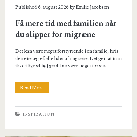
Published 6. august 2026 by
Emilie Jacobsen
Få mere tid med familien når
du slipper for migræne
Det kan være meget forstyrrende i en familie, hvis
den ene ægtefælle lider af migræne. Det gør, at man
ikke i lige så høj grad kan være noget for sine…
Få
Read More
mere
tid
INSPIRATION
med
familien