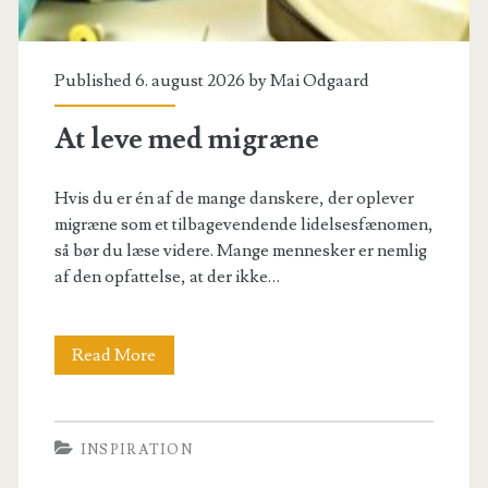
Published 6. august 2026 by
Mai Odgaard
At leve med migræne
Hvis du er én af de mange danskere, der oplever
migræne som et tilbagevendende lidelsesfænomen,
så bør du læse videre. Mange mennesker er nemlig
af den opfattelse, at der ikke…
At
Read More
leve
med
INSPIRATION
migræne