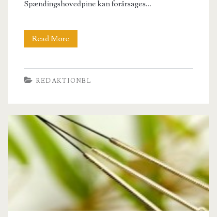
Spændingshovedpine kan forårsages…
Der
Read More
findes
flere
REDAKTIONEL
behandlinger
af
spændingshovedpine