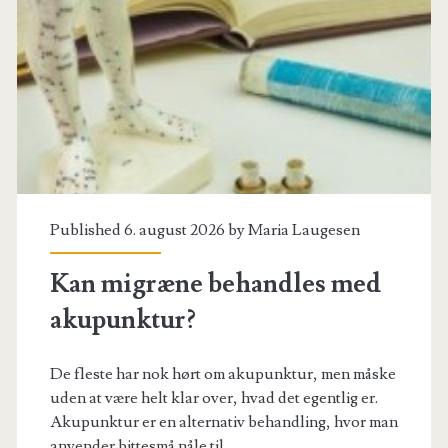
når
du
slipper
for
migræne
Published 6. august 2026 by
Maria Laugesen
Kan migræne behandles med
akupunktur?
De fleste har nok hørt om akupunktur, men måske
uden at være helt klar over, hvad det egentlig er.
Akupunktur er en alternativ behandling, hvor man
anvender bittesmå nåle til…