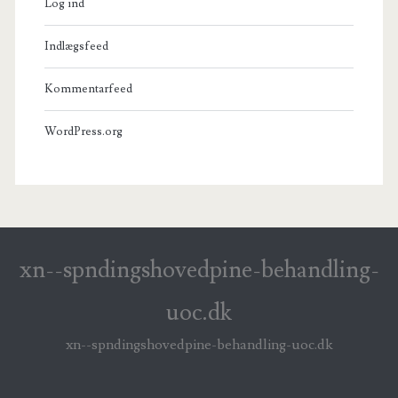
Log ind
Indlægsfeed
Kommentarfeed
WordPress.org
xn--spndingshovedpine-behandling-
uoc.dk
xn--spndingshovedpine-behandling-uoc.dk